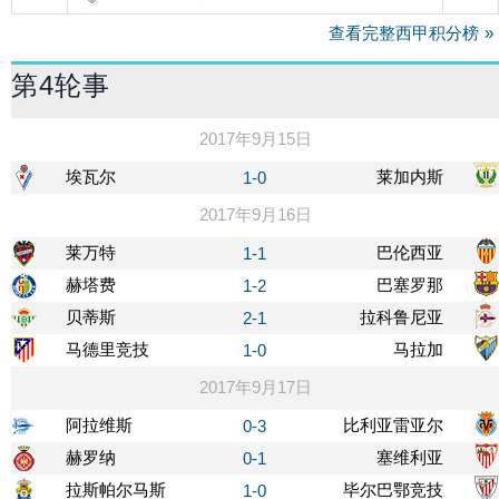
查看完整西甲积分榜
第4轮事
2017年9月15日
埃瓦尔
莱加内斯
1-0
2017年9月16日
莱万特
巴伦西亚
1-1
赫塔费
巴塞罗那
1-2
贝蒂斯
拉科鲁尼亚
2-1
马德里竞技
马拉加
1-0
2017年9月17日
阿拉维斯
比利亚雷亚尔
0-3
赫罗纳
塞维利亚
0-1
拉斯帕尔马斯
毕尔巴鄂竞技
1-0