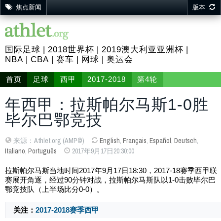
焦点新闻
版本
国际足球
2018世界杯
2019澳大利亚亚洲杯
NBA
CBA
赛车
网球
奥运会
首页
足球
西甲
2017-2018
第4轮
年西甲： 拉斯帕尔马斯1-0胜
毕尔巴鄂竞技
来源：Athlet.org (AMP©)
English
,
Français
,
Español
,
Deutsch
,
Italiano
,
Português
2017年9月17日20:30:00
拉斯帕尔马斯当地时间2017年9月17日
18:30
，2017-18赛季西甲联
赛展开角逐，经过90分钟对战，拉斯帕尔马斯队以1-0击败毕尔巴
鄂竞技队（上半场比分0-0）。
关注：
2017-2018赛季西甲