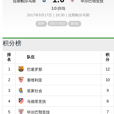
拉斯帕尔马斯
毕尔巴鄂竞技
1:0 (0:0)
2017年9月17日
18:30
拉斯帕尔马斯
西甲
2017-2018
第4轮
积分榜
排
积
队伍
名
分
1
12
巴塞罗那
2
10
塞维利亚
3
9
皇家社会
4
8
马德里竞技
5
7
毕尔巴鄂竞技