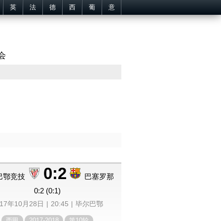
英
法
德
西
葡
意
会
0:2
巴鄂竞技
巴塞罗那
0:2 (0:1)
017年10月28日
20:45
毕尔巴鄂
西甲
2017-2018
第10轮