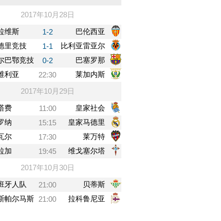
2017年10月28日
拉维斯
巴伦西亚
1-2
德里竞技
比利亚雷亚尔
1-1
尔巴鄂竞技
巴塞罗那
0-2
维利亚
莱加内斯
22:30
2017年10月29日
塔费
皇家社会
11:00
罗纳
皇家马德里
15:15
瓦尔
莱万特
17:30
拉加
维戈塞尔塔
19:45
2017年10月30日
班牙人队
贝蒂斯
21:00
斯帕尔马斯
拉科鲁尼亚
21:00