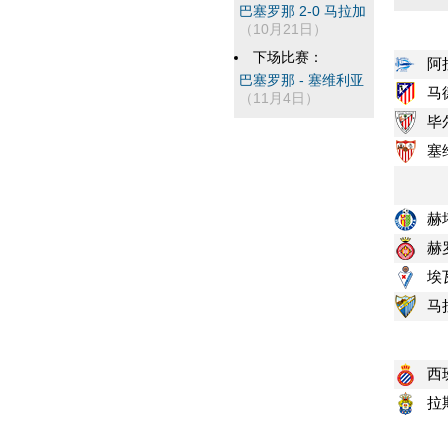
巴塞罗那 2-0 马拉加
（10月21日）
下场比赛：
阿
巴塞罗那 - 塞维利亚
马
（11月4日）
毕
塞
赫
赫
埃
马
西
拉