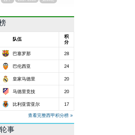
榜
积
队伍
分
28
巴塞罗那
24
巴伦西亚
20
皇家马德里
20
马德里竞技
17
比利亚雷亚尔
查看完整西甲积分榜
0轮事